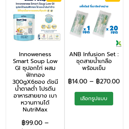
Innoweness
ANB Infusion Set :
Smart Soup Low
ชุดสายน้ำเกลือ
GI ซุปอกไก่ ผสม
พร้อมเข็ม
ฟักทอง
฿
14.00
–
฿
270.00
300gX6ซอง ดัชนี
น้ำตาลต่ำ โปรตีน
อาหารสายยาง เบา
เลือกรูปแบบ
หวานทานได้
NutriMax
฿
99.00
–