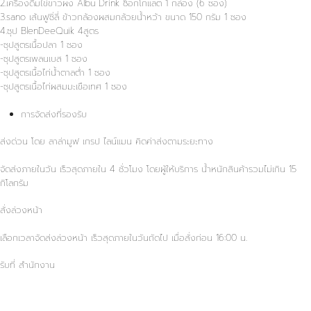
2.เครื่องดื่มไข่ขาวผง Albu Drink ช็อกโกแลต 1 กล่อง (6 ซอง)
3.sano เส้นฟูซิ่ลี่ ข้าวกล้องผสมกล้วยน้ำหว้า ขนาด 150 กรัม 1 ซอง
4.ซุป BlenDeeQuik 4สูตร
-ซุปสูตรเนื้อปลา 1 ซอง
-ซุปสูตรเพลนเบส 1 ซอง
-ซุปสูตรเนื้อไก่น้ำตาลต่ำ 1 ซอง
-ซุปสูตรเนื้อไก่ผสมมะเขือเทศ 1 ซอง
การจัดส่งที่รองรับ
ส่งด่วน โดย ลาล่ามูฟ เกรป ไลน์แมน คิดค่าส่งตามระยะทาง
จัดส่งภายในวัน เร็วสุดภายใน 4 ชั่วโมง โดยผู้ให้บริการ น้ำหนักสินค้ารวมไม่เกิน 15
กิโลกรัม
สั่งล่วงหน้า
เลือกเวลาจัดส่งล่วงหน้า เร็วสุดภายในวันถัดไป เมื่อสั่งก่อน 16:00 น.
รับที่ สำนักงาน