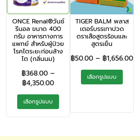
ONCE Renal®วันซ์
TIGER BALM พลาส
รีนอล ขนาด 400
เตอร์บรรเทาปวด
กรัม อาหารทางการ
ตราเสือสูตรร้อนและ
แพทย์ สำหรับผู้ป่วย
สูตรเย็น
โรคไตระยะก่อนล้าง
฿
50.00
–
฿
1,656.00
ไต (กลิ่นนม)
฿
368.00
–
เลือกรูปแบบ
฿
4,350.00
เลือกรูปแบบ