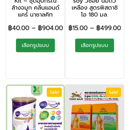
Kit – ชุดอุปกรณ์
soy วีซอย นมถั่ว
ล้างจมูก คลีนแอนด์
เหลือง สูตรพิสตาชิ
แคร์ นาซาลคิท
โอ 180 มล.
฿
40.00
–
฿
904.00
฿
15.00
–
฿
499.00
เลือกรูปแบบ
เลือกรูปแบบ
Sale!
Sale!