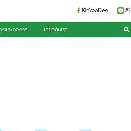
KinYooDee
@K
สารและกิจกรรม
เกี่ยวกับเรา