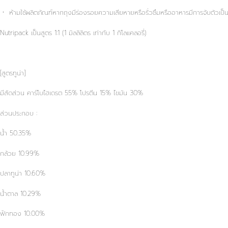
ㆍ ห้ามใช้ผลิตภัณฑ์หากถุงมีร่องรอยความเสียหายหรือรั่วซึมหรืออาหารมีการจับตัวเป็
Nutripack เป็นสูตร 1:1 (1 มิลลิลิตร เท่ากับ 1 กิโลแคลอรี่)
[สูตรทูน่า]
มีสัดส่วน คาร์โบไฮเดรต 55% โปรตีน 15% ไขมัน 30%
ส่วนประกอบ :
น้ำ 50.35%
กล้วย 10.99%
ปลาทูน่า 10.60%
น้ำตาล 10.29%
ฟักทอง 10.00%