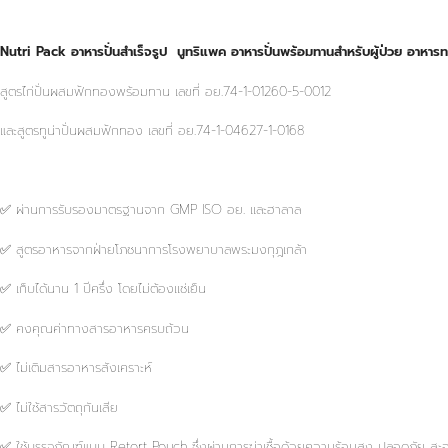
Nutri Pack อาหารปั่นสำเร็จรูป นูทริแพค อาหารปั่นพร้อมทานสำหรับผู้ป่วย อาหา
สูตรไก่ปั่นผสมฟักทองพร้อมทาน เลขที่ อย.74-1-01260-5-0012
และสูตรทูน่าปั่นผสมฟักทอง เลขที่ อย.74-1-04627-1-0168
✅️ ผ่านการรับรองมาตรฐานจาก GMP ISO อย. เเละฮาลาล
✅️ สูตรอาหารจากฝ่ายโภชนาการโรงพยาบาลพระมงกุฎเกล้า
✅️ เก็บได้นาน 1 ปีครึ่ง โดยไม่ต้องเเช่เย็น
✅️ คงคุณค่าทางสารอาหารครบถ้วน
✅️ ไม่เติมสารอาหารสังเคราะห์
✅️ ไม่ใช้สารวัตถุกันเสีย
✅️ ใช้บรรจุภัณฑ์แบบ Retort Pouch ซึ่งผ่านการฆ่าเชื้อด้วยความร้อนสูง ปลอดภัย ส