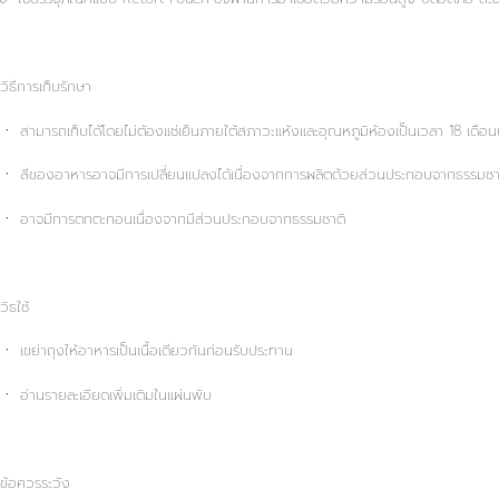
วิธีการเก็บรักษา
ㆍ สามารถเก็บได้โดยไม่ต้องแช่เย็นภายใต้สภาวะแห้งและอุณหภูมิห้องเป็นเวลา 18 เดือนนั
ㆍ สีของอาหารอาจมีการเปลี่ยนแปลงได้เนื่องจากการผลิตด้วยส่วนประกอบจากธรรมชา
ㆍ อาจมีการตกตะกอนเนื่องจากมีส่วนประกอบจากธรรมชาติ
วิธใช้
ㆍ เขย่าถุงให้อาหารเป็นเนื้อเดียวกันก่อนรับประทาน
ㆍ อ่านรายละเอียดเพิ่มเติมในแผ่นพับ
ข้อควรระวัง