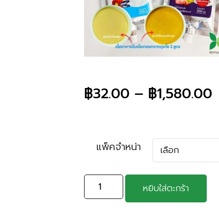
฿
32.00
–
฿
1,580.00
แพ็คจำหน่า
หยิบใส่ตะกร้า