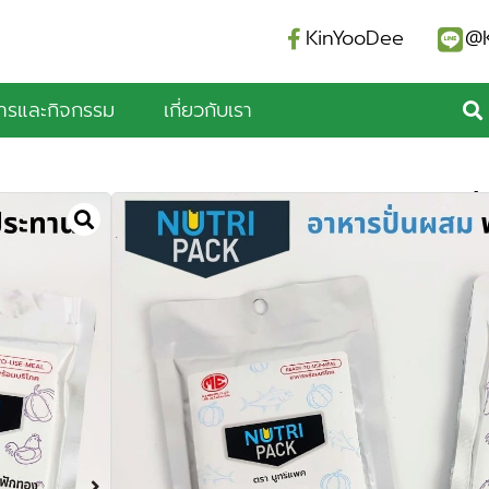
KinYooDee
@K
สารและกิจกรรม
เกี่ยวกับเรา
NutriPack อาหารปั่
ไก่ปั่นไม่เติมน้ำตาล
ผสมฟักทอง ยกลัง 
เดี่ยว 1ถุงพร้อมหัว