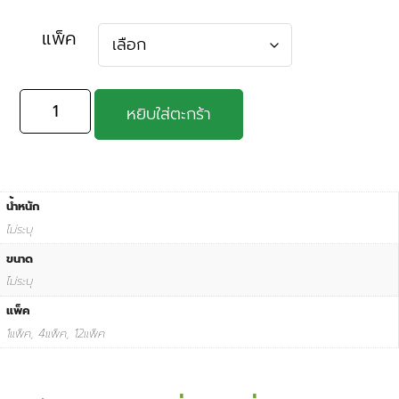
แพ็ค
หยิบใส่ตะกร้า
น้ำหนัก
ไม่ระบุ
ขนาด
ไม่ระบุ
แพ็ค
1แพ็ค, 4แพ็ค, 12แพ็ค