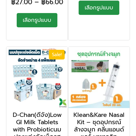
฿
27.00
–
฿
66.00
เลือกรูปแบบ
เลือกรูปแบบ
Sale!
D-Chan(ดีจัง)Low
Klean&Kare Nasal
GI Milk Tablets
Kit – ชุดอุปกรณ์
with Probioticนม
ล้างจมูก คลีนแอนด์