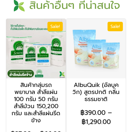
สินค้าอื่นๆ ที่น่าสนใจ
Sale!
Sale!
สินค้ากลุ่มรถ
AlbuQuik (อัลบูค
พยาบาล สำลีแผ่น
วิก) สูตรปกติ กลิ่น
100 กรัม 50 กรัม
ธรรมชาติ
สำลีม้วน 150,200
฿
390.00
–
กรัม และสำลีแผ่นรีด
ข้าง
฿
1,290.00