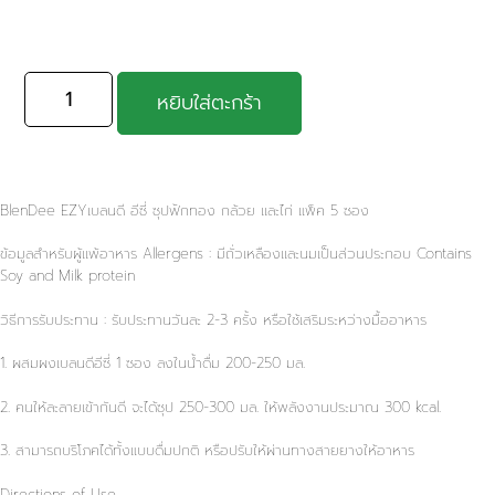
หยิบใส่ตะกร้า
BlenDee EZYเบลนดี อีซี่ ซุปฟักทอง กล้วย เเละไก่ แพ็ค 5 ซอง
ข้อมูลสำหรับผู้เเพ้อาหาร Allergens : มีถั่วเหลืองเเละนมเป็นส่วนประกอบ Contains
Soy and Milk protein
วิธีการรับประทาน : รับประทานวันละ 2-3 ครั้ง หรือใช้เสริมระหว่างมื้ออาหาร
1. ผสมผงเบลนดีอีซี่ 1 ซอง ลงในน้ำดื่ม 200-250 มล.
2. คนให้ละลายเข้ากันดี จะได้ซุป 250-300 มล. ให้พลังงานประมาณ 300 kcal.
3. สามารถบริโภคได้ทั้งแบบดื่มปกติ หรือปรับให้ผ่านทางสายยางให้อาหาร
Directions of Use