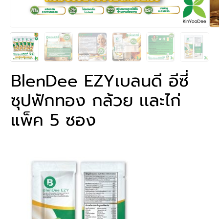
BlenDee EZYเบลนดี อีซี่
ซุปฟักทอง กล้วย เเละไก่
แพ็ค 5 ซอง