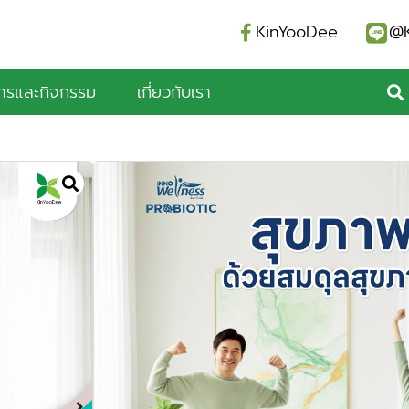
KinYooDee
@K
สารและกิจกรรม
เกี่ยวกับเรา
BiFio Probiotic Pl
ไบโอติกพลัส) ผลิต
โปรไบโอติก
BiFio Probiotic Plus+ (บิฟิโอ โปร
อาหาร
โปรไบโอติก 5 สายพันธุ์ที่เราเลือกใช้