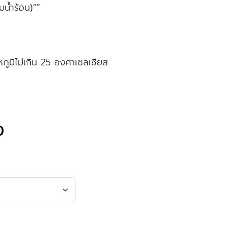
มน้ำร้อน)””
หภูมิไม่เกิน 25 องศาเซลเซียส
0