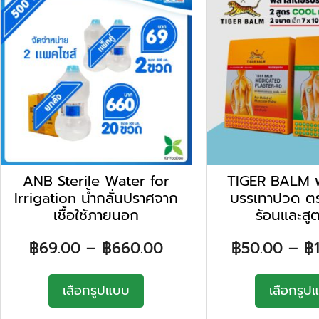
ANB Sterile Water for
TIGER BALM พ
Irrigation น้ำกลั่นปราศจาก
บรรเทาปวด ตร
เชื้อใช้ภายนอก
ร้อนและสูต
฿
69.00
–
฿
660.00
฿
50.00
–
฿
เลือกรูปแบบ
เลือกรูป