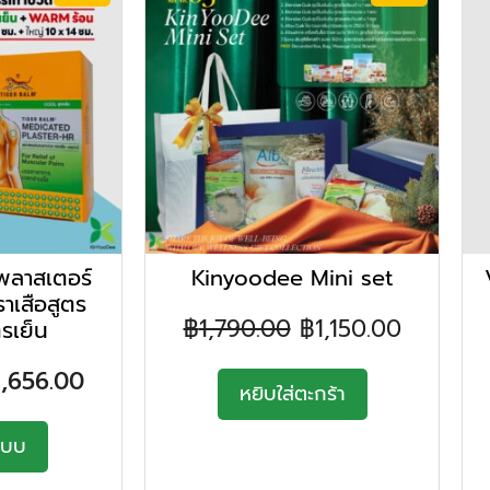
ลาสเตอร์
Kinyoodee Mini set
าเสือสูตร
฿
1,790.00
฿
1,150.00
รเย็น
1,656.00
หยิบใส่ตะกร้า
แบบ