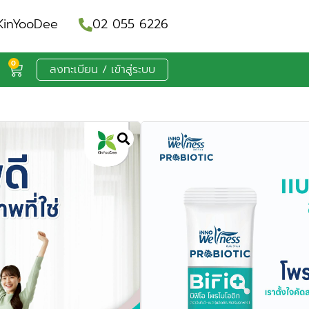
inYooDee
02 055 6226
0
ลงทะเบียน / เข้าสู่ระบบ
us+ (บิฟิโอ โปร
ภัณฑ์เสริมอาหาร
ไบโอติกพลัส) ผลิตภัณฑ์เสริม