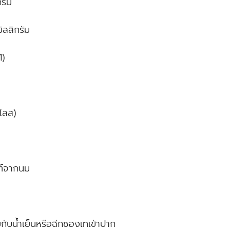
รัม
ิลลิกรัม
1)
าโลส)
ฑ์จากนม
ับน้ำเย็นหรือฉีกซองเทเข้าปาก