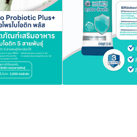
36
-361